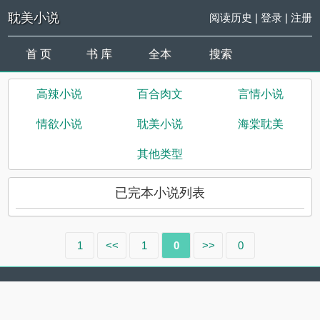
耽美小说
阅读历史
|
登录
|
注册
首 页
书 库
全本
搜索
高辣小说
百合肉文
言情小说
情欲小说
耽美小说
海棠耽美
其他类型
已完本小说列表
1
<<
1
0
>>
0