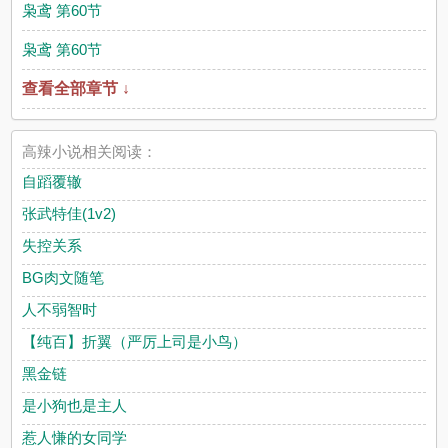
枭鸢 第60节
枭鸢 第60节
查看全部章节 ↓
高辣小说相关阅读：
自蹈覆辙
张武特佳(1v2)
失控关系
BG肉文随笔
人不弱智时
【纯百】折翼（严厉上司是小鸟）
黑金链
是小狗也是主人
惹人慊的女同学