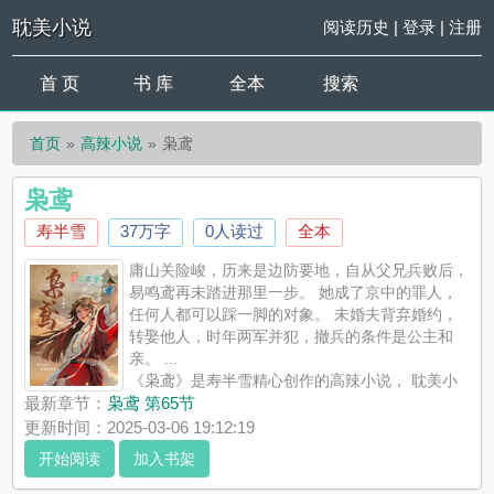
耽美小说
阅读历史
|
登录
|
注册
首 页
书 库
全本
搜索
首页
高辣小说
枭鸢
枭鸢
寿半雪
37万字
0人读过
全本
庸山关险峻，历来是边防要地，自从父兄兵败后，
易鸣鸢再未踏进那里一步。 她成了京中的罪人，
任何人都可以踩一脚的对象。 未婚夫背弃婚约，
转娶他人，时年两军并犯，撤兵的条件是公主和
亲。 ...
《枭鸢》是寿半雪精心创作的高辣小说， 耽美小
说实时更新枭鸢最新章节并且提供无弹窗阅读，书友所发表的枭
最新章节：
枭鸢 第65节
鸢评论，并不代表 耽美小说赞同或者支持枭鸢读者的观点。
更新时间：2025-03-06 19:12:19
开始阅读
加入书架