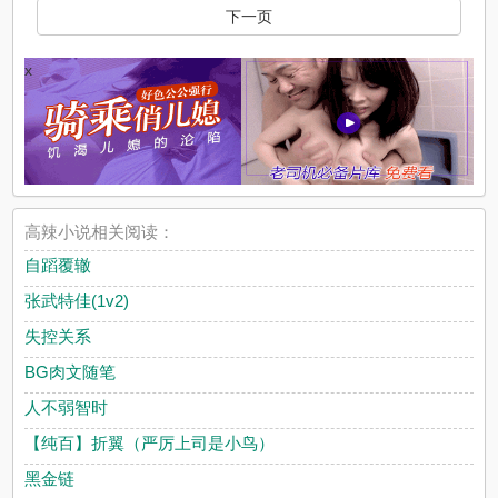
下一页
x
高辣小说相关阅读：
自蹈覆辙
张武特佳(1v2)
失控关系
BG肉文随笔
人不弱智时
【纯百】折翼（严厉上司是小鸟）
黑金链