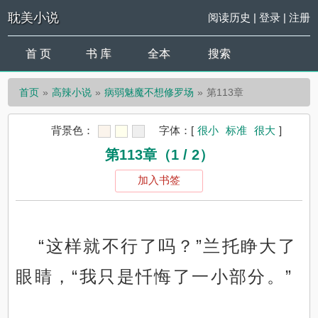
耽美小说
阅读历史
|
登录
|
注册
首 页
书 库
全本
搜索
首页
高辣小说
病弱魅魔不想修罗场
第113章
背景色：
字体：
[
很小
标准
很大
]
第113章（1 / 2）
加入书签
“这样就不行了吗？”兰托睁大了
眼睛，“我只是忏悔了一小部分。”