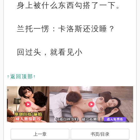
身上被什么东西勾搭了一下。
兰托一愣：卡洛斯还没睡？
回过头，就看见小
↑返回顶部↑
x
上一章
书页/目录