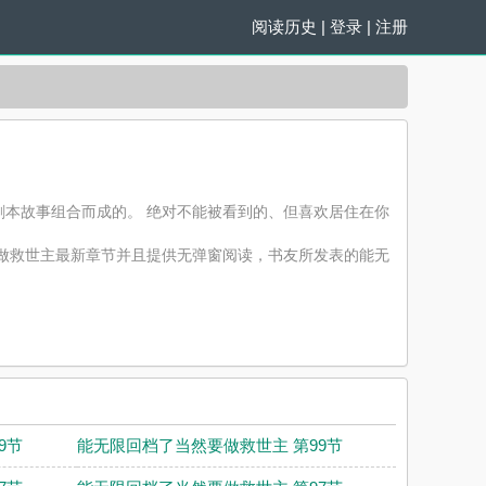
阅读历史
|
登录
|
注册
本故事组合而成的。 绝对不能被看到的、但喜欢居住在你
做救世主最新章节并且提供无弹窗阅读，书友所发表的能无
。
9节
能无限回档了当然要做救世主 第99节