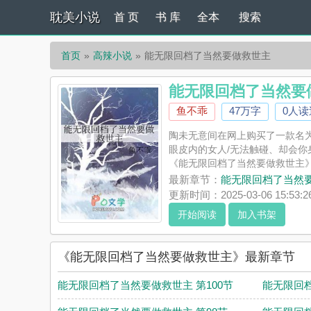
耽美小说
首 页
书 库
全本
搜索
首页
高辣小说
能无限回档了当然要做救世主
能无限回档了当然要
鱼不乖
47万字
0人读
陶未无意间在网上购买了一款名
眼皮内的女人/无法触碰、却会你身
《能无限回档了当然要做救世主
限回档了当然要做救世主评论，
最新章节：
能无限回档了当然要
更新时间：2025-03-06 15:53:2
开始阅读
加入书架
《能无限回档了当然要做救世主》最新章节
能无限回档了当然要做救世主 第100节
能无限回档