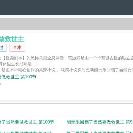
做救世主
过
全本
为【怪诞剧本】的恐怖悬疑全息网游，该游戏是由一个个荒诞古怪的独立剧
体里生长成熟最 ...
》是鱼不乖精心创作的高辣小说， 耽美小说实时更新能无限回档了当然要
并不代表 耽美小说赞同或者支持能无限回档了当然要做救世主读者的观点
做救世主 第100节
6
了当然要做救世主 第100节
能无限回档了当然要做救世主 第9