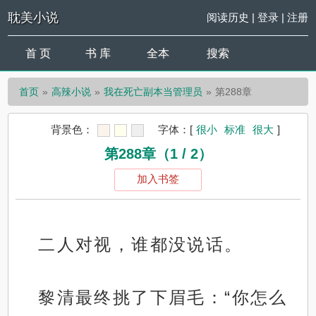
耽美小说
阅读历史
|
登录
|
注册
首 页
书 库
全本
搜索
首页
高辣小说
我在死亡副本当管理员
第288章
背景色：
字体：
[
很小
标准
很大
]
第288章（1 / 2）
加入书签
二人对视，谁都没说话。
黎清最终挑了下眉毛：“你怎么