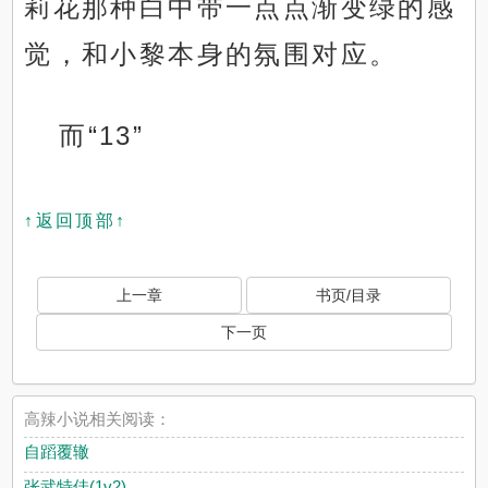
莉花那种白中带一点点渐变绿的感
觉，和小黎本身的氛围对应。
而“13”
↑返回顶部↑
上一章
书页/目录
下一页
高辣小说相关阅读：
自蹈覆辙
张武特佳(1v2)