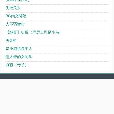
失控关系
BG肉文随笔
人不弱智时
【纯百】折翼（严厉上司是小鸟）
黑金链
是小狗也是主人
惹人慊的女同学
血藤（母子）