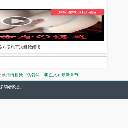
入书签方便您下次继续阅读。
收藏
两情相厌（伪骨科，狗血文）最新章节
。
多读者欣赏。