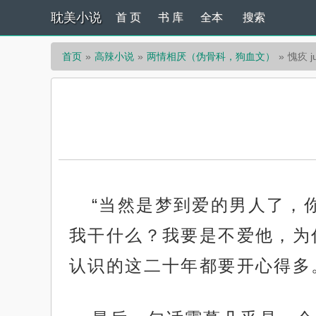
耽美小说
首 页
书 库
全本
搜索
首页
高辣小说
两情相厌（伪骨科，狗血文）
愧疚 ju
“当然是梦到爱的男人了，
我干什么？我要是不爱他，为
认识的这二十年都要开心得多