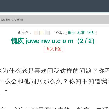
we nw u.c o m
背景色：
字体：
[
很小
标准
很大
]
愧疚 juwe nw u.c o m（2 / 2）
加入书签
你为什么老是喜欢问我这样的问题？你
什么会和他同居那么久？你知不知道我
。”