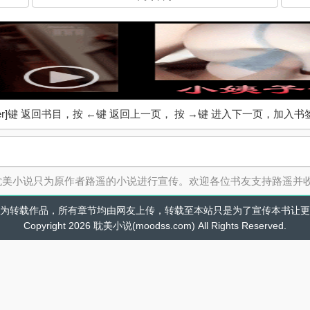
ter]键 返回书目，按 ←键 返回上一页， 按 →键 进入下一页，加
耽美小说只为原作者路遥的小说进行宣传。欢迎各位书友支持路遥并
为转载作品，所有章节均由网友上传，转载至本站只是为了宣传本书让更
Copyright 2026 耽美小说(moodss.com) All Rights Reserved.