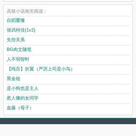
高辣小说相关阅读：
自蹈覆辙
张武特佳(1v2)
失控关系
BG肉文随笔
人不弱智时
【纯百】折翼（严厉上司是小鸟）
黑金链
是小狗也是主人
惹人慊的女同学
血藤（母子）