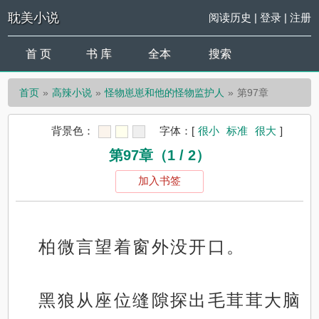
耽美小说
阅读历史
|
登录
|
注册
首 页
书 库
全本
搜索
首页
高辣小说
怪物崽崽和他的怪物监护人
第97章
背景色：
字体：
[
很小
标准
很大
]
第97章（1 / 2）
加入书签
柏微言望着窗外没开口。
黑狼从座位缝隙探出毛茸茸大脑