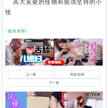
高大英俊的怪物和倔强坚持的小
怪
↑返回顶部↑
x
上一章
书页/目录
下一页
x