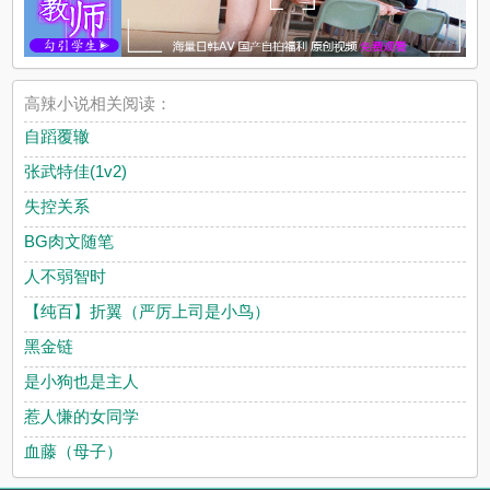
高辣小说相关阅读：
自蹈覆辙
张武特佳(1v2)
失控关系
BG肉文随笔
人不弱智时
【纯百】折翼（严厉上司是小鸟）
黑金链
是小狗也是主人
惹人慊的女同学
血藤（母子）