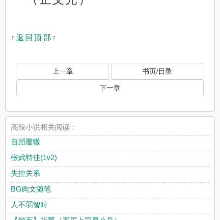
↑返回顶部↑
上一章
书页/目录
下一章
高辣小说相关阅读：
自蹈覆辙
张武特佳(1v2)
失控关系
BG肉文随笔
人不弱智时