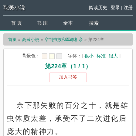
耽美小说
阅读历史
|
登录
|
注册
首 页
书 库
全本
搜索
首页
高辣小说
穿到虫族和军雌相亲
第224章
背景色：
字体：
[
很小
标准
很大
]
第224章（1 / 1）
加入书签
余下那失败的百分之十，就是雄
虫体质太差，承受不了二次进化后
庞大的精神力。