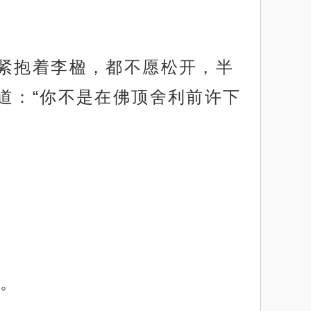
紧紧抱着李楹，都不愿松开，半
道：“你不是在佛顶舍利前许下
。