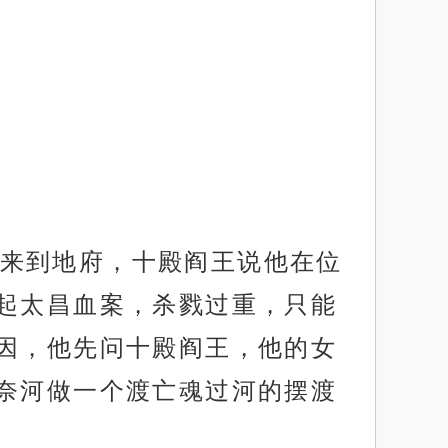
来到地府，十殿阎王说他在位
起太昌血案，杀戮过重，只能
因，他先问十殿阎王，他的女
奈河做一个渡亡魂过河的摆渡