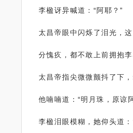
李楹讶异喊道：“阿耶？”
太昌帝眼中闪烁了泪光，这
分愧疚，都不敢上前拥抱李
太昌帝指尖微微颤抖了下，
他喃喃道：“明月珠，原谅阿
李楹泪眼模糊，她仰头道：