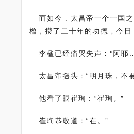
而如今，太昌帝一个一国之
楹，攒了二十年的功德，今日
李楹已经痛哭失声：“阿耶…
太昌帝摇头：“明月珠，不
他看了眼崔珣：“崔珣。”
崔珣恭敬道：“在。”