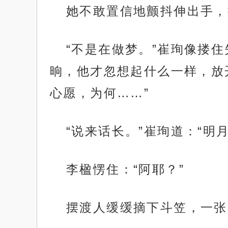
她不敢置信地颤抖伸出手，
“不是在做梦。”崔珣像搂
晌，他才忽想起什么一样，放
心愿，为何……”
“说来话长。”崔珣道：“明
李楹愣住：“阿耶？”
摆渡人缓缓摘下斗笠，一张