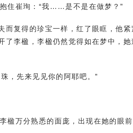
抱住崔珣：“我……是不是在做梦？”
住失而复得的珍宝一样，红了眼眶，他
开了李楹，李楹仍然觉得如在梦中，她
月珠，先来见见你的阿耶吧。”
李楹万分熟悉的面庞，出现在她的眼前