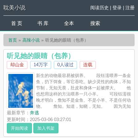
耽美小说
阅读历史
|
登录
|
注册
首 页
书 库
全本
搜索
首页
高辣小说
听见她的眼睛（包养）
听见她的眼睛（包养）
却山金
14万字
0人读过
连载
新生的动物最容易被驯养。 段钰濡喂养一条金
鱼，扔下饵食，等它吞吃。缺少灵性的肉体，不知
节制，无知无畏，肚皮和身体一起被撑大。 他
也想用这样的方法喂养一只小羊。 可段钰濡很
晚才明白，詹知不是金鱼、不是小羊、不是任何动
物。 詹知。知道，知晓，无知。 因为无知
所以莽撞。 因为无知所以无畏。 ————＊1v1，sc，学
最新章节：
奔逃
生妹×美人金主，年龄差12岁，开篇女16男28?请自行避雷，拒绝
更新时间：2025-03-06 03:27:01
代入现实...
开始阅读
加入书架
《听见她的眼睛（包养）》是却山金精心创作的高辣小说， 耽美
小说实时更新听见她的眼睛（包养）最新章节并且提供无弹窗阅