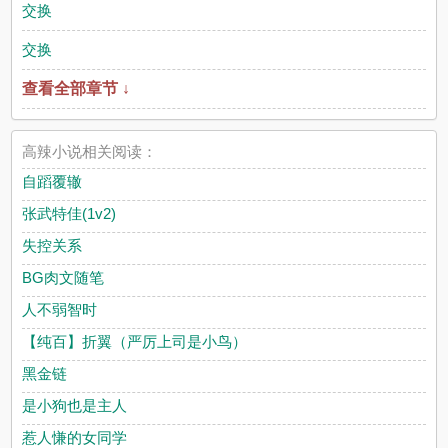
交换
交换
查看全部章节 ↓
高辣小说相关阅读：
自蹈覆辙
张武特佳(1v2)
失控关系
BG肉文随笔
人不弱智时
【纯百】折翼（严厉上司是小鸟）
黑金链
是小狗也是主人
惹人慊的女同学