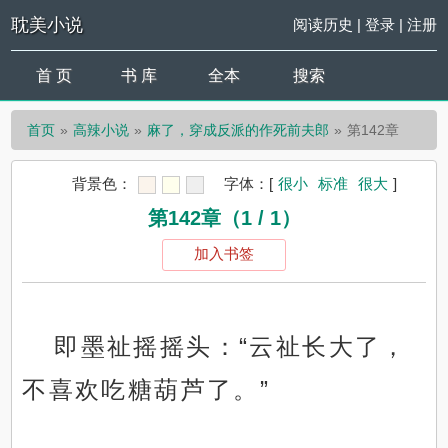
耽美小说
阅读历史
|
登录
|
注册
首 页
书 库
全本
搜索
首页
高辣小说
麻了，穿成反派的作死前夫郎
第142章
背景色：
字体：
[
很小
标准
很大
]
第142章（1 / 1）
加入书签
即墨祉摇摇头：“云祉长大了，
不喜欢吃糖葫芦了。”