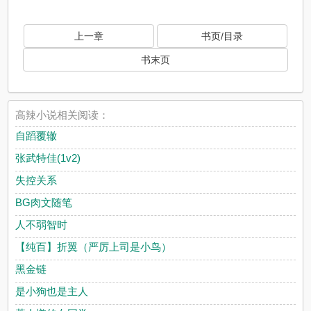
上一章
书页/目录
书末页
高辣小说相关阅读：
自蹈覆辙
张武特佳(1v2)
失控关系
BG肉文随笔
人不弱智时
【纯百】折翼（严厉上司是小鸟）
黑金链
是小狗也是主人