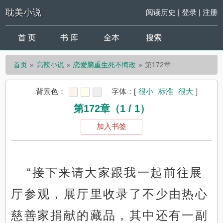
耽美小说
阅读历史
|
登录
|
注册
首 页
书 库
全本
搜索
首页
高辣小说
恋爱脑重生死不悔改
第172章
背景色：
字体：
[
很小
标准
很大
]
第172章（1 / 1）
加入书签
“接下来请大家跟我一起前往展
厅参观，展厅里收录了不少由热心
慈善家捐献的藏品，其中还有一副