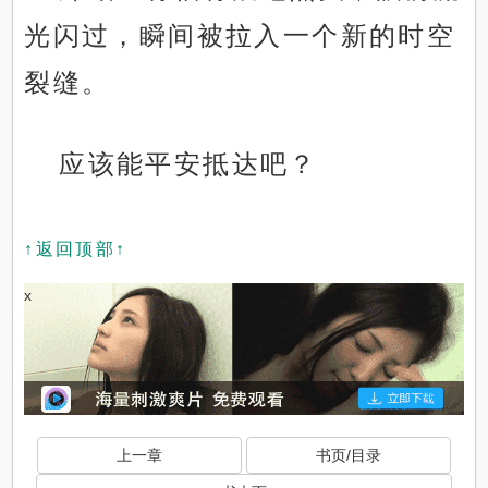
光闪过，瞬间被拉入一个新的时空
裂缝。
应该能平安抵达吧？
↑返回顶部↑
x
上一章
书页/目录