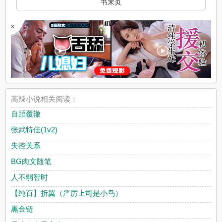
书末页
x
高辣小说相关阅读：
自蹈覆辙
张武特佳(1v2)
失控关系
BG肉文随笔
人不弱智时
【纯百】折翼（严厉上司是小鸟）
黑金链