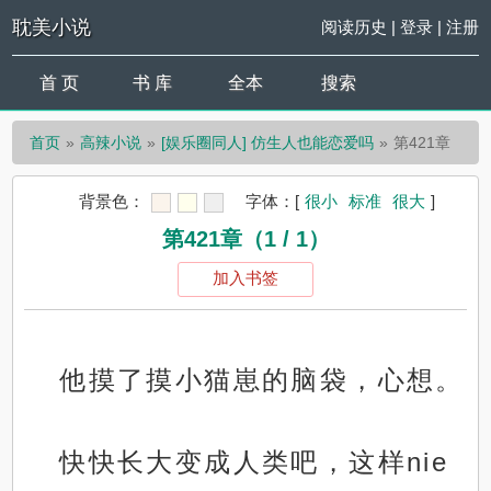
耽美小说
阅读历史
|
登录
|
注册
首 页
书 库
全本
搜索
首页
高辣小说
[娱乐圈同人] 仿生人也能恋爱吗
第421章
背景色：
字体：
[
很小
标准
很大
]
第421章（1 / 1）
加入书签
他摸了摸小猫崽的脑袋，心想。
快快长大变成人类吧，这样nie