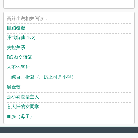
高辣小说相关阅读：
自蹈覆辙
张武特佳(1v2)
失控关系
BG肉文随笔
人不弱智时
【纯百】折翼（严厉上司是小鸟）
黑金链
是小狗也是主人
惹人慊的女同学
血藤（母子）