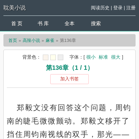
耽美小说
阅读历史
|
登录
|
注册
首 页
书 库
全本
搜索
首页
高辣小说
麻雀
第136章
背景色：
字体：
[
很小
标准
很大
]
第136章（1 / 1）
加入书签
郑毅文没有回答这个问题，周钧
南的睫毛微微颤动。郑毅文移开了
挡住周钧南视线的双手，那光——