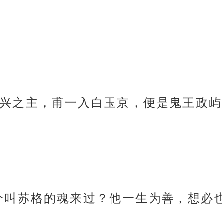
兴之主，甫一入白玉京，便是鬼王政屿
个叫苏格的魂来过？他一生为善，想必