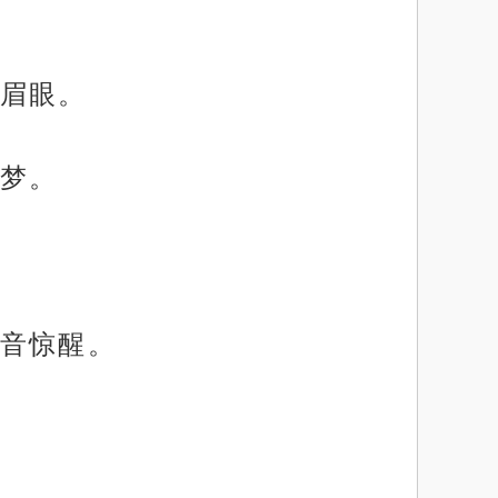
眉眼。
梦。
音惊醒。