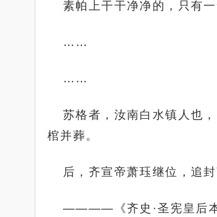
素帕上干干净净的，只有一
……
……
苏格者，汝南白水镇人也，
棺并葬。
后，齐宣帝萧珏继位，追封
————《齐史·圣宪皇后