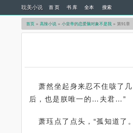
耽美小说
首 页
书 库
全本
搜索
首页
高辣小说
小皇帝的恋爱脑对象不是我
第91章
萧然坐起身来忍不住咳了几
后，也是朕唯一的…夫君…”
萧珏点了点头，“孤知道了