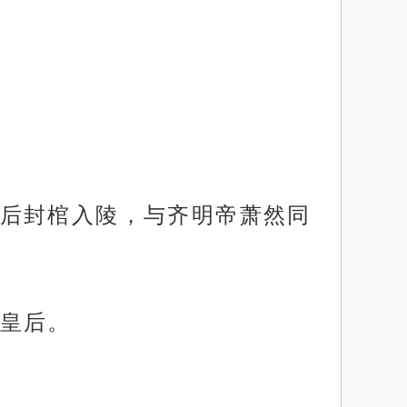
后封棺入陵，与齐明帝萧然同
皇后。