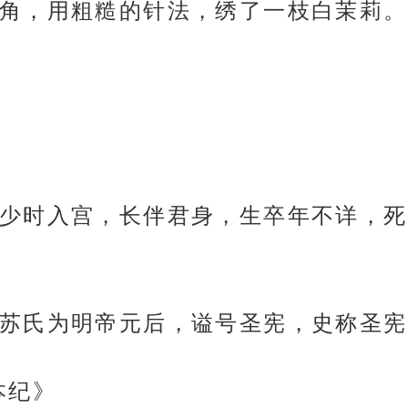
角，用粗糙的针法，绣了一枝白茉莉。
少时入宫，长伴君身，生卒年不详，死
苏氏为明帝元后，谥号圣宪，史称圣宪
本纪》