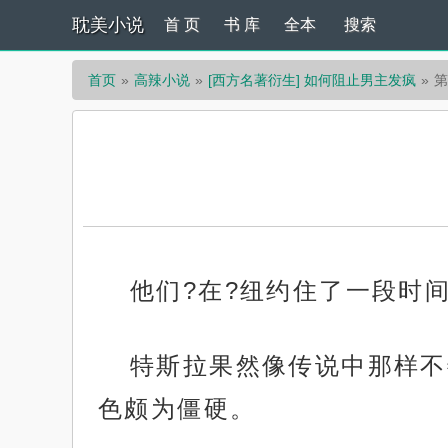
耽美小说
首 页
书 库
全本
搜索
首页
高辣小说
[西方名著衍生] 如何阻止男主发疯
第
他们?在?纽约住了一段时
特斯拉果然像传说中那样不
色颇为僵硬。