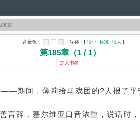
185章
背景色：
字体：
[
很小
标准
很大
]
第185章（1 / 1）
加入书签
间——期间，薄莉给马戏团的?人报了
善言辞，塞尔维亚口音浓重，说话时，