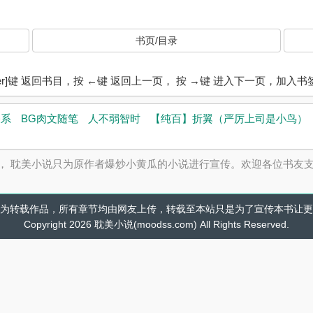
书页/目录
ter]键 返回书目，按 ←键 返回上一页， 按 →键 进入下一页，加
关系
BG肉文随笔
人不弱智时
【纯百】折翼（严厉上司是小鸟）
， 耽美小说只为原作者爆炒小黄瓜的小说进行宣传。欢迎各位书友
为转载作品，所有章节均由网友上传，转载至本站只是为了宣传本书让更
Copyright 2026 耽美小说(moodss.com) All Rights Reserved.