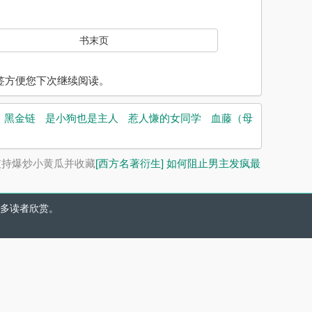
书末页
入书签方便您下次继续阅读。
黑金链
是小狗也是主人
惹人慊的女同学
血藤（母
支持爆炒小黄瓜并收藏
[西方名著衍生] 如何阻止男主发疯最
多读者欣赏。