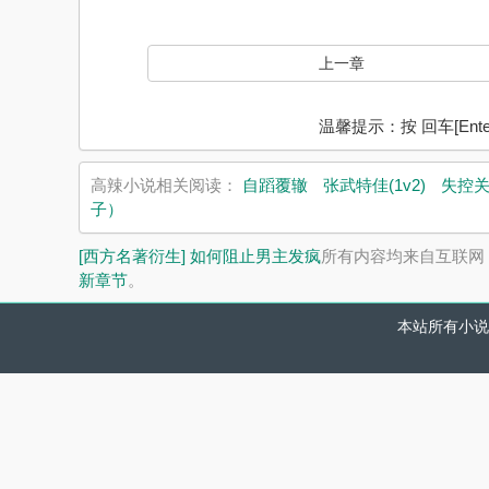
上一章
温馨提示：按 回车[En
高辣小说相关阅读：
自蹈覆辙
张武特佳(1v2)
失控
子）
[西方名著衍生] 如何阻止男主发疯
所有内容均来自互联网
新章节
。
本站所有小说