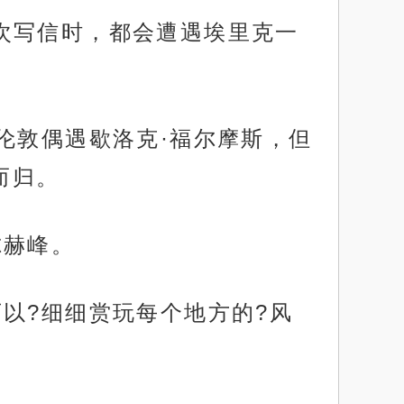
次写信时，都会遭遇埃里克一
伦敦偶遇歇洛克·福尔摩斯，但
而归。
尔赫峰。
以?细细赏玩每个地方的?风