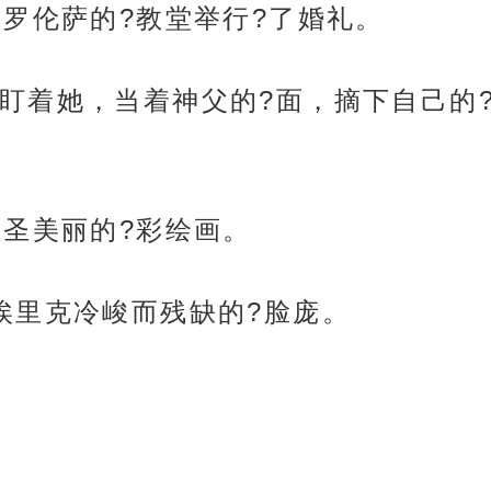
佛罗伦萨的?教堂举行?了婚礼。
盯着她，当着神父的?面，摘下自己的
神圣美丽的?彩绘画。
埃里克冷峻而残缺的?脸庞。