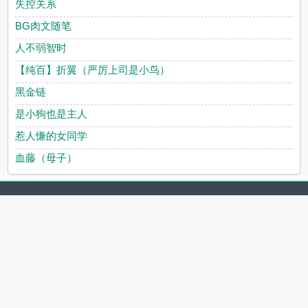
失控关系
BG肉文随笔
人不弱智时
【纯百】折翼（严厉上司是小鸟）
黑金链
是小狗也是主人
惹人慊的女同学
血藤（母子）