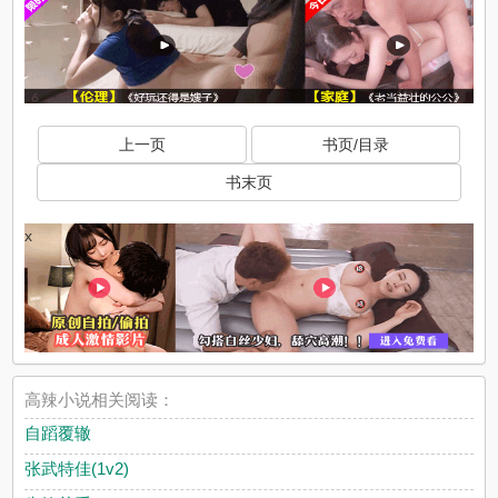
上一页
书页/目录
书末页
x
高辣小说相关阅读：
自蹈覆辙
张武特佳(1v2)