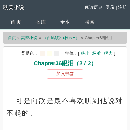
耽美小说
阅读历史
|
登录
|
注册
首 页
书 库
全本
搜索
首页
高辣小说
《台风镜》(校园H）
Chapter36眼泪
背景色：
字体：
[
很小
标准
很大
]
Chapter36眼泪（2 / 2）
加入书签
可是向歆是最不喜欢听到他说对
不起的。