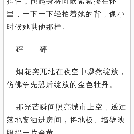
掐住，他起身将向歆紧紧搂在怀
里，一下一下轻拍着她的背，像小
时候她哄他那样。
砰——砰——
烟花突兀地在夜空中骤然绽放，
仿佛争先恐后绽放的金色牡丹。
那光芒瞬间照亮城市上空，透过
落地窗洒进房间，将地板、墙壁映
照得一片金黄。