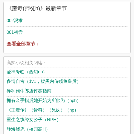
《蘼毒(师徒h)》最新章节
002渴求
001初尝
查看全部章节 ↓
高辣小说相关阅读：
爱神降临（西幻np）
多情自古（1v1，腹黑内侍咸鱼皇后）
异种族牛郎店评鉴指南
拥有金手指后她开始为所欲为（nph）
《玉壶传》（骨科）（兄妹）（np）
重生之纨绔女公子（NPH）
静海旖旎（校园高H）