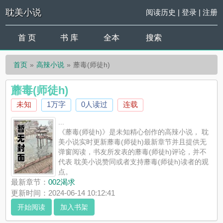
耽美小说
阅读历史
|
登录
|
注册
首 页
书 库
全本
搜索
首页
高辣小说
蘼毒(师徒h)
蘼毒(师徒h)
未知
1万字
0人读过
连载
...
《蘼毒(师徒h)》是未知精心创作的高辣小说， 耽
美小说实时更新蘼毒(师徒h)最新章节并且提供无
弹窗阅读，书友所发表的蘼毒(师徒h)评论，并不
代表 耽美小说赞同或者支持蘼毒(师徒h)读者的观
点。
最新章节：
002渴求
更新时间：2024-06-14 10:12:41
开始阅读
加入书架