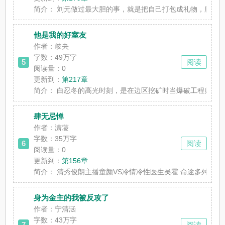
简介：
刘元做过最大胆的事，就是把自己打包成礼物，爬周成
他是我的好室友
作者：岐夬
字数：49万字
5
阅读
阅读量：0
更新到：
第217章
简介：
白忍冬的高光时刻，是在边区挖矿时当爆破工程师，后
肆无忌惮
作者：潇蓤
字数：35万字
6
阅读
阅读量：0
更新到：
第156章
简介：
清秀俊朗主播童颜VS冷情冷性医生吴霍 命途多舛苦命
身为金主的我被反攻了
作者：宁清涵
字数：43万字
7
阅读