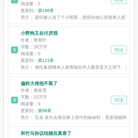
阅读量：0
更新到：
第188章
简介：
梁邱被人送了个小明星，觉得合他心意就将人留了下来
小野狗又在讨厌我
作者：青青叶
字数：28万字
8
阅读
阅读量：0
更新到：
第121章
简介：
谢氏集团继承人谢青陆在外人眼里是天之骄子、冷漠禁
偏科大佬他不装了
作者：卷惊雪
字数：23万字
9
阅读
阅读量：0
更新到：
第98章
简介：
互攻 裴办去接自家上初中的妹妹时，竟发现她和另一
和竹马协议结婚后真香了