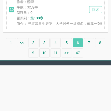
作者：橙狸
字数：32万字
10
阅读
阅读量：0
更新到：
第138章
简介：
当红流量生唐岁，大学时便一举成名，依靠一张神颜和
1
<<
2
3
4
5
6
7
8
9
10
11
>>
47