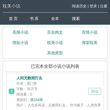
耽美小说
阅读历史
|
登录
|
注册
首 页
书 库
全本
搜索
高辣小说
百合肉文
言情小说
情欲小说
耽美小说
海棠耽美
其他类型
已完本全部小说小说列表
人间无数雨打去
作者：鹿门客
字数：35万字
1
阅读
阅读量：0
更新到：
第154章
简介：
人生多风流，总被雨打去。 作为猴子，人类世界对我