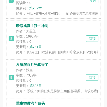
阅读量：0
更新到：
第282章
简介：
种田+穿书+沙雕+甜宠 病娇偏执攻X沙雕腹黑受
暗恋成真！独占神明
作者：天盈坠
字数：169万字
8
阅读
阅读量：0
更新到：
第751章
简介：
[双男主]+[双洁双强]+[救赎]+[暗恋成真]+[双
反派演白月光真香了
作者：浅蛊
字数：73万字
9
阅读
阅读量：0
更新到：
第325章
简介：
系统：你的任务是扮演主角的那温柔、有求必应的白
重生99做汽车巨头