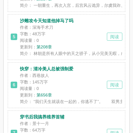
简介：
一朝重生，再次入宫，后宫风云诡异，尔虞我诈、步
沙雕攻今天知道他掉马了吗
作者：深海手术刀
字数：48万字
5
阅读
阅读量：0
更新到：
第208章
简介：
林朝是所有人眼中的天之骄子，从小完美无暇，成绩
快穿：清冷美人总被强制爱
作者：西巷故人
字数：145万字
6
阅读
阅读量：0
更新到：
第656章
简介：
“我们天生就该在一起的，你逃不了”。 双男主快穿
穿书后我搞养殖养首辅
作者：景十一月
字数：64万字
7
阅读