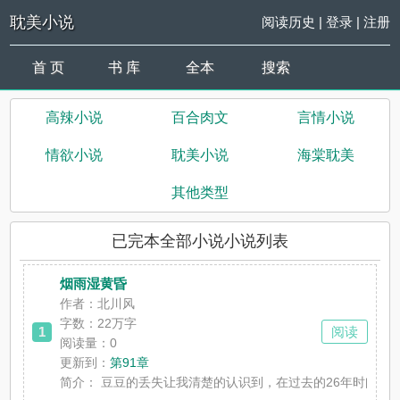
耽美小说
阅读历史
|
登录
|
注册
首 页
书 库
全本
搜索
高辣小说
百合肉文
言情小说
情欲小说
耽美小说
海棠耽美
其他类型
已完本全部小说小说列表
烟雨湿黄昏
作者：北川风
字数：22万字
1
阅读
阅读量：0
更新到：
第91章
简介：
豆豆的丢失让我清楚的认识到，在过去的26年时间里