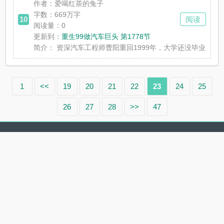
作者：爱喝红茶的兔子
字数：669万字
10
阅读
阅读量：0
更新到：
重生99做汽车巨头 第1778节
简介：
资深汽车工程师曹阳重回1999年，大学还没毕业就被
1
<<
19
20
21
22
23
24
25
26
27
28
>>
47